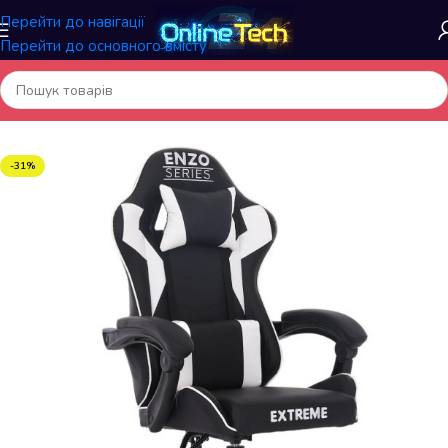
Перейти до навігації
Перейти до основного вмісту
Головна
/
Меблі та інтер'єр
/
Геймерські крісла
-31%