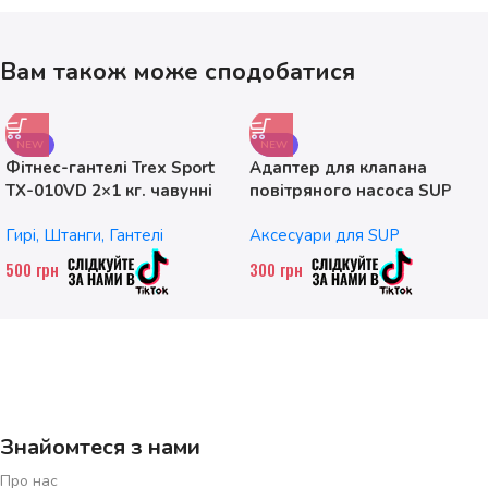
Вам також може сподобатися
NEW
NEW
Фітнес-гантелі Trex Sport
Адаптер для клапана
TX-010VD 2×1 кг. чавунні
повітряного насоса SUP
без насадок
Гирі, Штанги, Гантелі
Аксесуари для SUP
500
грн
300
грн
Знайомтеся з нами
Про нас