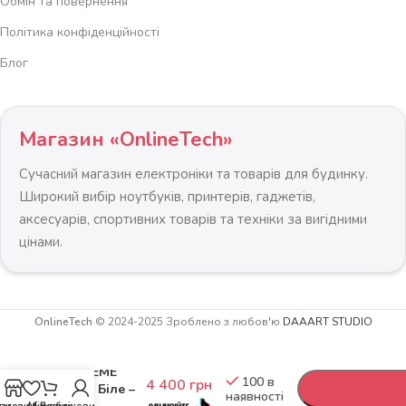
Обмін та повернення
Політика конфіденційності
Блог
Магазин «OnlineTech»
Сучасний магазин електроніки та товарів для будинку.
Широкий вибір ноутбуків, принтерів, гаджетів,
аксесуарів, спортивних товарів та техніки за вигідними
цінами.
OnlineTech
© 2024-2025 Зроблено з любов'ю
DAAART STUDIO
Геймерське
-
+
крісло
6 400
грн
EXTREME
100 в
4 400
грн
ENZO Біле –
наявності