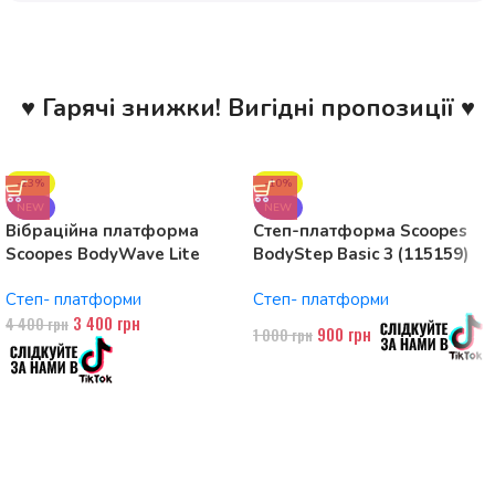
♥ Гарячі знижки! Вигідні пропозиції ♥
-23%
-10%
NEW
NEW
Вібраційна платформа
Степ-платформа Scoopes
Scoopes BodyWave Lite
BodyStep Basic 3 (115159)
115074 150W, Bluetooth
регульована, до 120 кг, 3
Степ- платформи
Степ- платформи
рівні
3 400
грн
4 400
грн
900
грн
1 000
грн