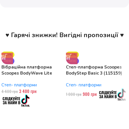
♥ Гарячі знижки! Вигідні пропозиції ♥
-23%
-10%
NEW
NEW
Вібраційна платформа
Степ-платформа Scoopes
Scoopes BodyWave Lite
BodyStep Basic 3 (115159)
115074 150W, Bluetooth
регульована, до 120 кг, 3
Степ- платформи
Степ- платформи
рівні
3 400
грн
4 400
грн
900
грн
1 000
грн