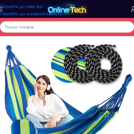
Перейти до навігації
Перейти до основного вмісту
Головна
/
Садові та вуличні товари
/
Садові гойдалки