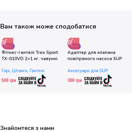
Вам також може сподобатися
NEW
NEW
Фітнес-гантелі Trex Sport
Адаптер для клапана
TX-010VD 2×1 кг. чавунні
повітряного насоса SUP
без насадок
Гирі, Штанги, Гантелі
Аксесуари для SUP
500
грн
300
грн
Знайомтеся з нами