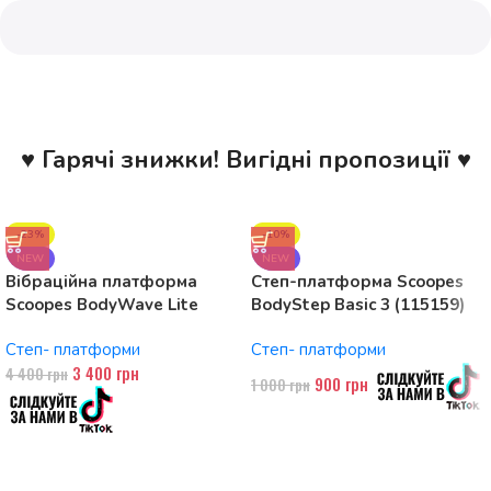
♥ Гарячі знижки! Вигідні пропозиції ♥
-23%
-10%
NEW
NEW
Вібраційна платформа
Степ-платформа Scoopes
Scoopes BodyWave Lite
BodyStep Basic 3 (115159)
115074 150W, Bluetooth
регульована, до 120 кг, 3
Степ- платформи
Степ- платформи
рівні
3 400
грн
4 400
грн
900
грн
1 000
грн