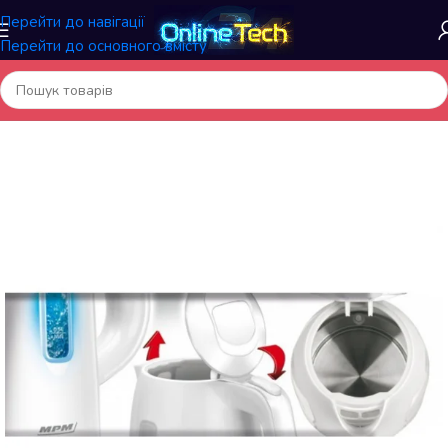
Перейти до навігації
Перейти до основного вмісту
Головна
/
Побутова техніка
/
Техніка для кухні
/
Чайники