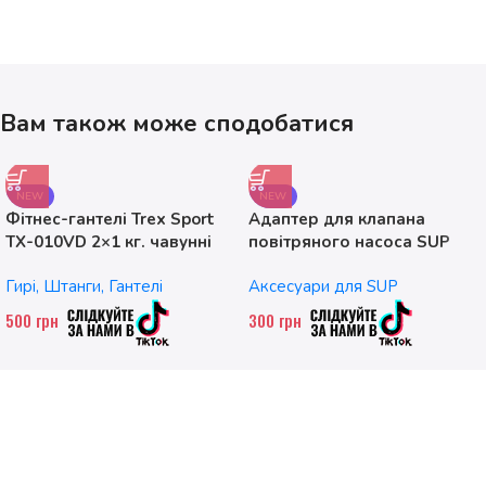
Вам також може сподобатися
NEW
NEW
Фітнес-гантелі Trex Sport
Адаптер для клапана
TX-010VD 2×1 кг. чавунні
повітряного насоса SUP
без насадок
Гирі, Штанги, Гантелі
Аксесуари для SUP
500
грн
300
грн