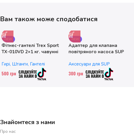
Вам також може сподобатися
NEW
NEW
Фітнес-гантелі Trex Sport
Адаптер для клапана
TX-010VD 2×1 кг. чавунні
повітряного насоса SUP
без насадок
Гирі, Штанги, Гантелі
Аксесуари для SUP
500
грн
300
грн
Знайомтеся з нами
Про нас