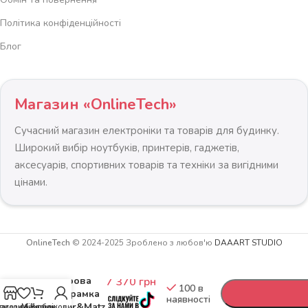
Політика конфіденційності
Блог
Магазин «OnlineTech»
Сучасний магазин електроніки та товарів для будинку.
Широкий вибір ноутбуків, принтерів, гаджетів,
аксесуарів, спортивних товарів та техніки за вигідними
цінами.
OnlineTech
© 2024-2025 Зроблено з любов'ю
DAAART STUDIO
-
+
Цифрова
7 370
грн
100 в
фоторамка
наявності
Kruger&Matz
агазин
писок бажань
Мій обліковий запис
Кошик