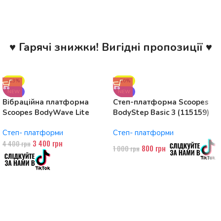
♥ Гарячі знижки! Вигідні пропозиції ♥
-23%
-20%
NEW
NEW
Вібраційна платформа
Степ-платформа Scoopes
Scoopes BodyWave Lite
BodyStep Basic 3 (115159)
115074 150W, Bluetooth
регульована, до 120 кг, 3
Степ- платформи
Степ- платформи
рівні
3 400
грн
4 400
грн
800
грн
1 000
грн