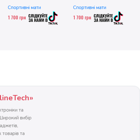
FLD001-BL
Спортивні мати
Спортивні мати
1 700
грн
1 700
грн
lineTech»
троніки та
 Широкий вибір
гаджетів,
 товарів та