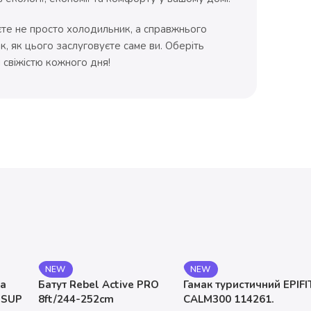
єте не просто холодильник, а справжнього
ак, як цього заслуговуєте саме ви. Оберіть
 свіжістю кожного дня!
NEW
NEW
на
Батут Rebel Active PRO
Гамак туристичний EPIFI
 SUP
8ft/244-252cm
CALM300 114261.