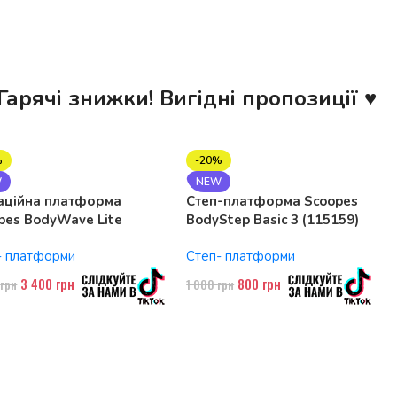
Гарячі знижки! Вигідні пропозиції ♥
%
-20%
W
NEW
аційна платформа
Степ-платформа Scoopes
pes BodyWave Lite
BodyStep Basic 3 (115159)
74 150W, Bluetooth
регульована, до 120 кг, 3
- платформи
Степ- платформи
рівні
3 400
грн
800
грн
0
грн
1 000
грн