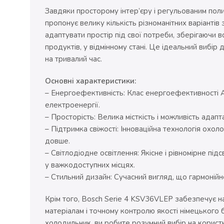
Завдяки просторому інтер’єру і регульованим по
пропонує велику кількість різноманітних варіантів
адаптувати простір під свої потреби, зберігаючи 
продуктів, у відмінному стані. Це ідеальний вибір
на тривалий час.
Основні характеристики:
– Енергоефективність: Клас енергоефективності 
електроенергії.
– Просторість: Велика місткість і можливість адапт
– Підтримка свіжості: Інноваційна технологія охо
довше.
– Світлодіодне освітлення: Якісне і рівномірне під
у важкодоступних місцях.
– Стильний дизайн: Сучасний вигляд, що гармонійно
Крім того, Bosch Serie 4 KSV36VLEP забезпечує на
матеріалам і точному контролю якості німецького
холодильник, ви робите розумний вибір на користь