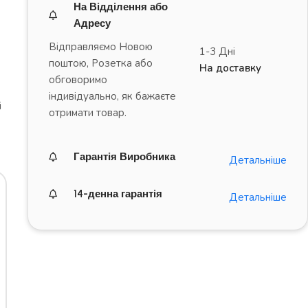
На Відділення або
Адресу
Відправляємо Новою
1-3 Дні
поштою, Розетка або
На доставку
обговоримо
індивідуально, як бажаєте
і
отримати товар.
Гарантія Виробника
Детальніше
14-денна гарантія
Детальніше
ДРАЙВ на повну!