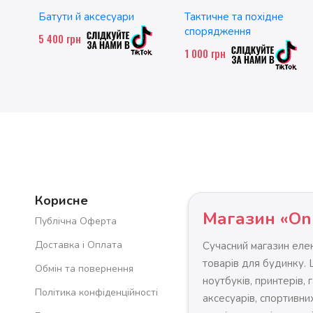
двомісний. до 200 кг
Батути й аксесуари
Тактичне та похідне
спорядження
5 400
грн
1 000
грн
Корисне
Магазин «On
Публічна Оферта
Доставка і Оплата
Сучасний магазин елек
товарів для будинку.
Обмін та повернення
ноутбуків, принтерів, 
Політика конфіденційності
аксесуарів, спортивних