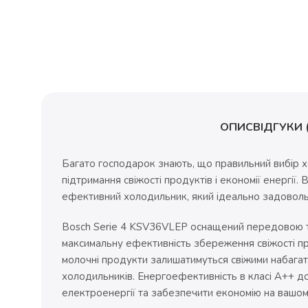
ОПИС
ВІДГУКИ (
Багато господарок знають, що правильний вибір 
підтримання свіжості продуктів і економії енергії.
ефективний холодильник, який ідеально задовольн
Bosch Serie 4 KSV36VLEP оснащений передовою 
максимальну ефективність збереження свіжості про
молочні продукти залишатимуться свіжими набагат
холодильників. Енергоефективність в класі А++ д
електроенергії та забезпечити економію на вашом