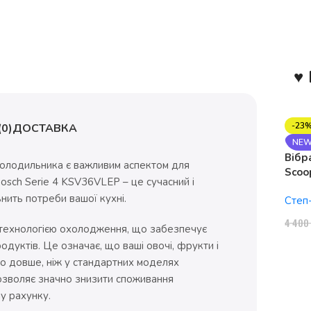
♥ 
-23
0)
ДОСТАВКА
NE
Вібр
холодильника є важливим аспектом для
Scoo
 Bosch Serie 4 KSV36VLEP – це сучасний і
1150
ить потреби вашої кухні.
Степ
4 40
технологією охолодження, що забезпечує
дуктів. Це означає, що ваші овочі, фрукти і
о довше, ніж у стандартних моделях
озволяє значно знизити споживання
у рахунку.