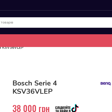
 4 KSV36VLEP
До 15кг доставка РОЗЕТКА за 129грн!
Bosch Serie 4
KSV36VLEP
38 000
грн