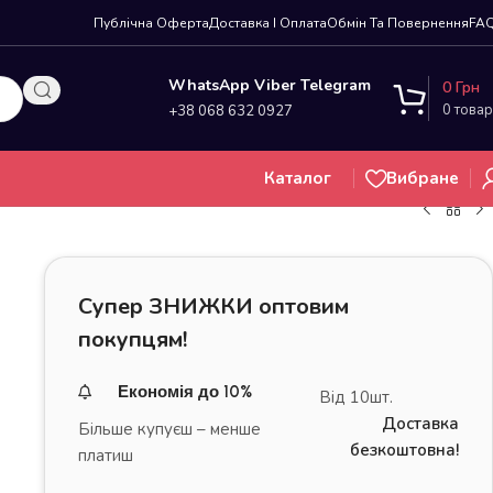
Публічна Оферта
Доставка І Оплата
Обмін Та Повернення
FA
WhatsApp Viber Telegram
0
Грн
0
товар
+38 068 632 0927
Каталог
Вибране
Супер ЗНИЖКИ оптовим
покупцям!
Економія до 10%
Від 10шт.
Доставка
Більше купуєш – менше
безкоштовна!
платиш