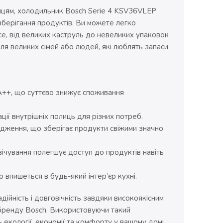
лицям, холодильник Bosch Serie 4 KSV36VLEP
 зберігання продуктів. Ви можете легко
все, від великих каструль до невеликих упаковок
 для великих сімей або людей, які люблять запаси
A++, що суттєво знижує споживання
ації внутрішніх полиць для різних потреб.
лодження, що зберігає продукти свіжими значно
свічування полегшує доступ до продуктів навіть
 впишеться в будь-який інтер’єр кухні.
дійність і довговічність завдяки високоякісним
 бренду Bosch. Використовуючи такий
 екології, економії та комфорту у вашому домі.