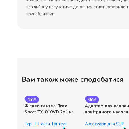
павільйону пасуватиме до різних стилів оформленн
привабливими.
Вам також може сподобатися
NEW
NEW
Фітнес-гантелі Trex
Адаптер для клапа
Sport TX-010VD 2×1 кг.
повітряного насоса
чавунні
без насадок
Гирі, Штанги, Гантелі
Аксесуари для SUP