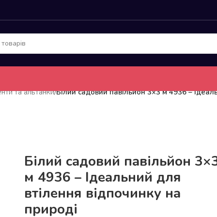
енти та альтанки
/
Білий садовий павільйон 3×3 м 4936 – Ідеал
До 15кг доставка РОЗЕТКА за 129грн!
Білий садовий павільйон 3×
м 4936 – Ідеальний для
втілення відпочинку на
природі