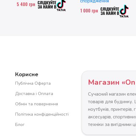
спорядження
5 400
грн
1 000
грн
Корисне
Магазин «On
Публічна Оферта
Доставка і Оплата
Сучасний магазин елек
товарів для будинку.
Обмін та повернення
ноутбуків, принтерів, 
Політика конфіденційності
аксесуарів, спортивних
техніки за вигідними ц
Блог