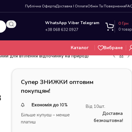
Публічна Оферта
Доставка І Оплата
Обмін Та Повернення
FA
WhatsApp Viber Telegram
0
Грн
0
товар
+38 068 632 0927
Каталог
Вибране
ьний для втілення відпочинку на природі
Супер ЗНИЖКИ оптовим
покупцям!
3
Економія до 10%
Від 10шт.
Доставка
Більше купуєш – менше
безкоштовна!
платиш