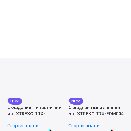
NEW
NEW
T
Складаний гімнастичний
Складний гімнастичний
мат XTREXO TRX-
мат XTREXO TRX-FDM004
FLD001-BL
Спортивні мати
Спортивні мати