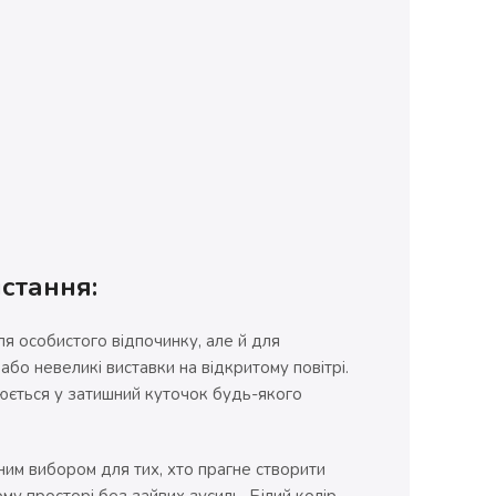
стання:
я особистого відпочинку, але й для
або невеликі виставки на відкритому повітрі.
рюється у затишний куточок будь-якого
ьним вибором для тих, хто прагне створити
му просторі без зайвих зусиль. Білий колір