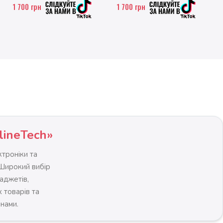
1 700
грн
1 700
грн
lineTech»
троніки та
 Широкий вибір
гаджетів,
 товарів та
інами.