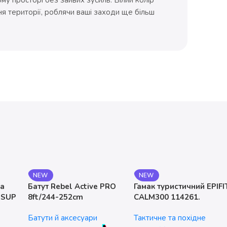
я території, роблячи ваші заходи ще більш
NEW
NEW
на
Батут Rebel Active PRO
Гамак туристичний EPIFI
 SUP
8ft/244-252cm
CALM300 114261.
двомісний. до 200 кг
Батути й аксесуари
Тактичне та похідне