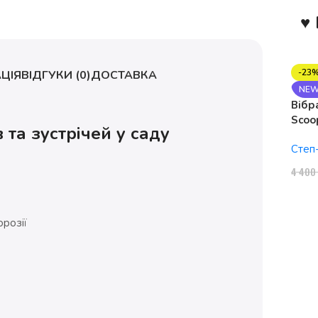
♥ 
-23
ЦІЯ
ВІДГУКИ (0)
ДОСТАВКА
NE
Вібр
Scoo
 та зустрічей у саду
1150
Степ
4 40
розії