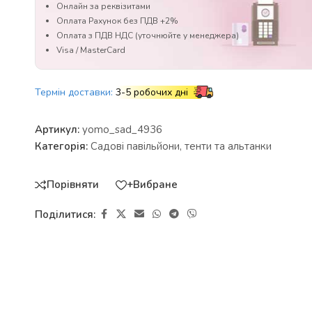
Онлайн за реквізитами
Оплата Рахунок без ПДВ +2%
Оплата з ПДВ НДС (уточнюйте у менеджера)
Visa / MasterCard
Термін доставки:
3-5 робочих дні
Артикул:
yomo_sad_4936
Категорія:
Садові павільйони, тенти та альтанки
Порівняти
+Вибране
Поділитися: