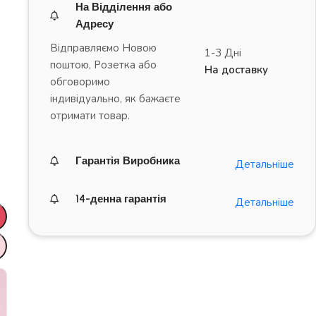
На Відділення або
Адресу
Відправляємо Новою
1-3 Дні
поштою, Розетка або
На доставку
обговоримо
індивідуально, як бажаєте
отримати товар.
Гарантія Виробника
Детальніше
14-денна гарантія
Детальніше
ДРАЙВ на повну!