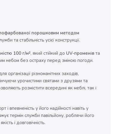
пофарбованої порошковим методом
жби та стабільність усієї конструкції.
ністю 100 г/м²
, який стійкий до
UV-променів
та
тим небом без остраху перед зміною погоди.
я організації різноманітних заходів,
кінчуючи урочистими святами з друзями та
зволяють розмістити всередині як меблі, так і
т і впевненість у його надійності навіть у
вжує термін служби павільйону, роблячи його
якість і довговічність.