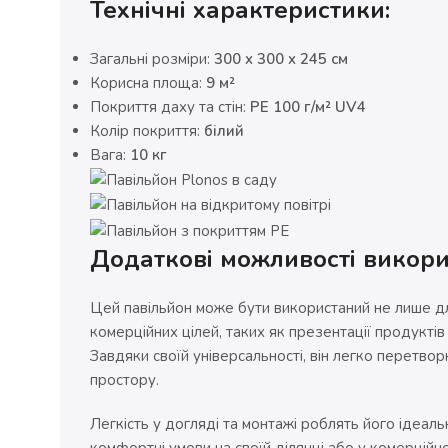
Технічні характеристики:
Загальні розміри:
300 x 300 x 245 см
Корисна площа:
9 м²
Покриття даху та стін:
PE 100 г/м² UV4
Колір покриття:
білий
Вага:
10 кг
Додаткові можливості викори
Цей павільйон може бути використаний не лише дл
комерційних цілей, таких як презентації продуктів 
Завдяки своїй універсальності, він легко перетво
простору.
Легкість у догляді та монтажі роблять його ідеал
комфортні умови на своїй ділянці або у комерційно