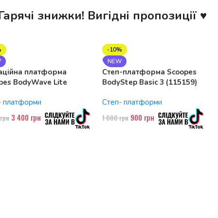
Гарячі знижки! Вигідні пропозиції ♥
%
-10%
W
NEW
аційна платформа
Степ-платформа Scoopes
pes BodyWave Lite
BodyStep Basic 3 (115159)
74 150W, Bluetooth
регульована, до 120 кг, 3
- платформи
Степ- платформи
рівні
3 400
грн
900
грн
0
грн
1 000
грн