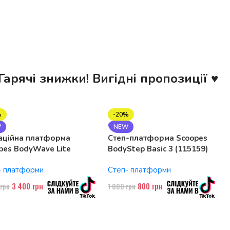
Гарячі знижки! Вигідні пропозиції ♥
%
-20%
W
NEW
аційна платформа
Степ-платформа Scoopes
pes BodyWave Lite
BodyStep Basic 3 (115159)
74 150W, Bluetooth
регульована, до 120 кг, 3
- платформи
Степ- платформи
рівні
3 400
грн
800
грн
0
грн
1 000
грн