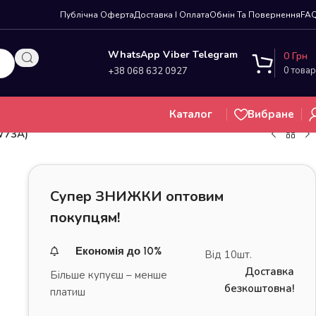
Публічна Оферта
Доставка І Оплата
Обмін Та Повернення
FA
WhatsApp Viber Telegram
0
Грн
0
товар
+38 068 632 0927
Каталог
Вибране
YW73A)
Супер ЗНИЖКИ оптовим
покупцям!
Економія до 10%
Від 10шт.
Доставка
Більше купуєш – менше
безкоштовна!
платиш