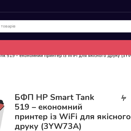
nk 519 – економний принтер із WiFi для якісного друку (3
До 15кг доставка РОЗЕТКА за 129грн!
БФП HP Smart Tank
519 – економний
принтер із WiFi для якісного
друку (3YW73A)