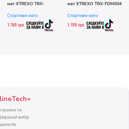
мат XTREXO TRX-
мат XTREXO TRX-FDM004
FLD001-BL
Спортивні мати
Спортивні мати
1 700
грн
1 700
грн
lineTech»
троніки та
 Широкий вибір
гаджетів,