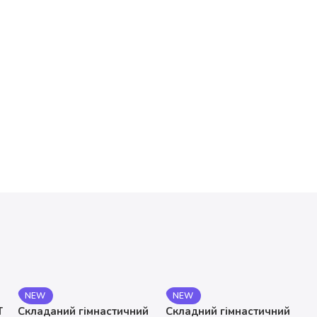
NEW
NEW
T
Складаний гімнастичний
Складний гімнастичний