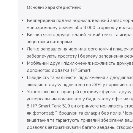
Основні характеристики:
Безперервна подача чорнила: великий запас чорн
монохромному режимі або 8 000 сторінок у кольо
Висока якість друку: темний, чіткий текст та яскр
вицвітання витворами.
Легке заправлення чорнила: ергономічні пляшечки
забезпечують простоту і безпеку заповнення рез
Мобільний друк і підключення: можливість друкува
допомогою додатка HP Smart.
Швидкість та надійність: підключення з дводіапазо
швидкість друку підвищена на 38% у порівнянні з
Універсальність: пристрій підтримує функції друку
універсальним помічником у будь-якому офісі чи в
З HP Smart Tank 519 ви отримуєте можливість ство
як фотографії, брошури та флаєри без полів. Чорн
вицвітання та гарантують тривалий зберігання ваш
дозволяє автоматизувати багато завдань, створююч