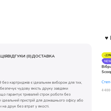
♥ 
-23
ЦІЯ
ВІДГУКИ (0)
ДОСТАВКА
NE
Вібр
Scoo
1150
Степ
 без картриджів є ідеальним вибором для тих,
абезпечує чудову якість друку завдяки
4 40
, що гарантує тривалий строк роботи без
Це ідеальний пристрій для домашнього офісу або
 на друк без втрат у якості.