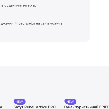
 в будь-який інтер’єр
дження. Фотографії на сайті можуть
NEW
NEW
на
Батут Rebel Active PRO
Гамак туристичний EPIFI