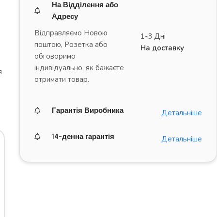
На Відділення або
Адресу
Відправляємо Новою
1-3 Дні
поштою, Розетка або
На доставку
обговоримо
індивідуально, як бажаєте
я
отримати товар.
Гарантія Виробника
Детальніше
14-денна гарантія
Детальніше
ДРАЙВ на повну!