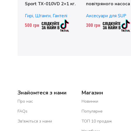
Sport TX-010VD 2×1 кг.
повітряного насоса
чавунні
без насадок
Гирі, Штанги, Гантелі
Аксесуари для SUP
500
грн
300
грн
Знайомтеся з нами
Магазин
Про нас
Новинки
FAQs
Популярне
Зв'яжіться з нами
ТОП 10 продаж