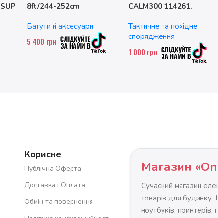
 SUP
8ft/244-252cm
CALM300 114261.
двомісний. до 200 кг
Батути й аксесуари
Тактичне та похідне
спорядження
5 400
грн
1 000
грн
Корисне
Магазин «On
Публічна Оферта
Доставка і Оплата
Сучасний магазин елек
товарів для будинку.
Обмін та повернення
ноутбуків, принтерів, 