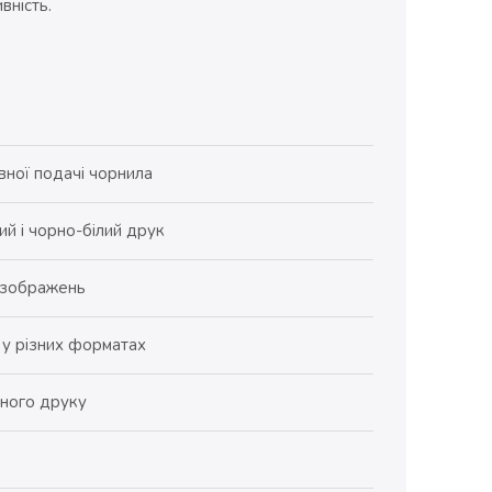
вність.
вної подачі чорнила
й і чорно-білий друк
і зображень
 у різних форматах
ьного друку