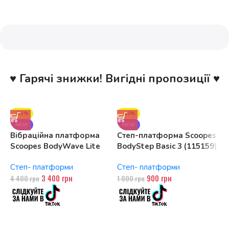
♥ Гарячі знижки! Вигідні пропозиції ♥
-23%
-10%
NEW
NEW
Вібраційна платформа
Степ-платформа Scoopes
С
Scoopes BodyWave Lite
BodyStep Basic 3 (115159)
B
115074 150W, Bluetooth
регульована, до 120 кг, 3
е
Степ- платформи
Степ- платформи
С
рівні
д
3 400
грн
900
грн
4 400
грн
1 000
грн
2