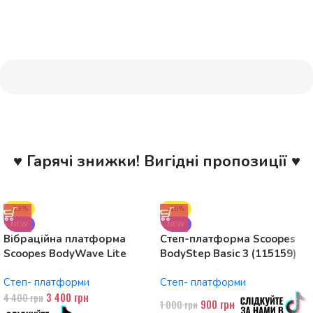
♥ Гарячі знижки! Вигідні пропозиції ♥
-23%
-10%
NEW
NEW
Вібраційна платформа
Степ-платформа Scoopes
Scoopes BodyWave Lite
BodyStep Basic 3 (115159)
115074 150W, Bluetooth
регульована, до 120 кг, 3
Степ- платформи
Степ- платформи
рівні
3 400
грн
4 400
грн
900
грн
1 000
грн