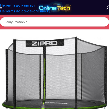
Перейти до навігації
Перейти до основного вмісту
Головна
/
Батути й аксесуари