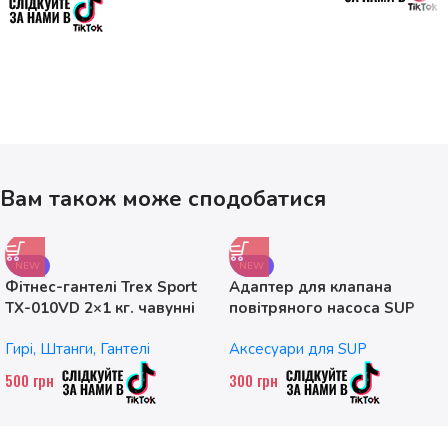
Вам також може сподобатися
NEW
NEW
Фітнес-гантелі Trex Sport
Адаптер для клапана
TX-010VD 2×1 кг. чавунні
повітряного насоса SUP
без насадок
Гирі, Штанги, Гантелі
Аксесуари для SUP
500
грн
300
грн