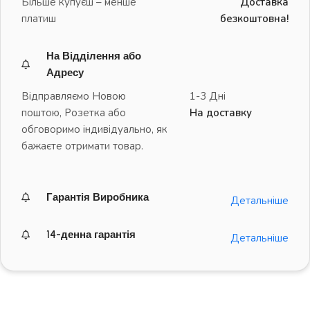
Більше купуєш – менше
Доставка
платиш
безкоштовна!
На Відділення або
Адресу
Відправляємо Новою
1-3 Дні
поштою, Розетка або
На доставку
обговоримо індивідуально, як
бажаєте отримати товар.
Гарантія Виробника
Детальніше
14-денна гарантія
Детальніше