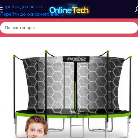
Перейти до навігації
Перейти до основного вмісту
Головна
/
Батути й аксесуари