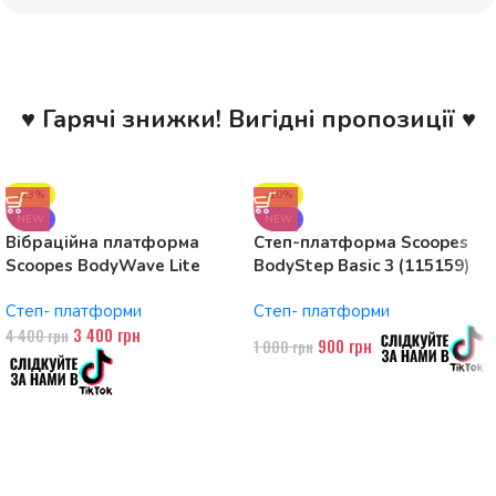
♥ Гарячі знижки! Вигідні пропозиції ♥
-23%
-10%
NEW
NEW
Вібраційна платформа
Степ-платформа Scoopes
Scoopes BodyWave Lite
BodyStep Basic 3 (115159)
115074 150W, Bluetooth
регульована, до 120 кг, 3
Степ- платформи
Степ- платформи
рівні
3 400
грн
4 400
грн
900
грн
1 000
грн