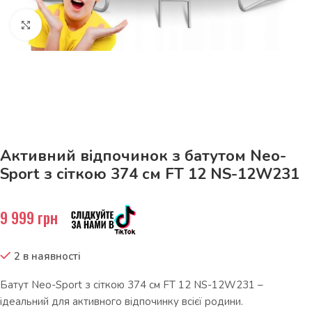
Натисніть, щоб збільшити
До 15кг доставка РОЗЕТКА за 129грн!
Активний відпочинок з батутом Neo-
Sport з сіткою 374 см FT 12 NS-12W231
9 999
грн
2 в наявності
Батут Neo-Sport з сіткою 374 см FT 12 NS-12W231 –
ідеальний для активного відпочинку всієї родини.