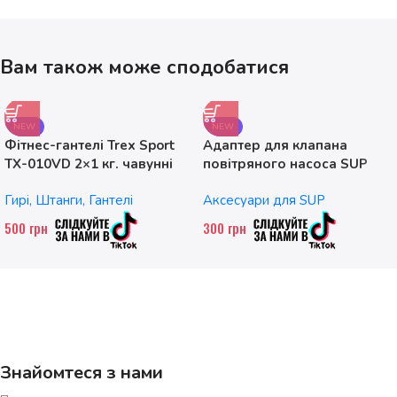
Вам також може сподобатися
NEW
NEW
Фітнес-гантелі Trex Sport
Адаптер для клапана
TX-010VD 2×1 кг. чавунні
повітряного насоса SUP
без насадок
Гирі, Штанги, Гантелі
Аксесуари для SUP
500
грн
300
грн
Знайомтеся з нами