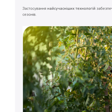
Застосування
найсучасніших технологій
забезпеч
сезонів.