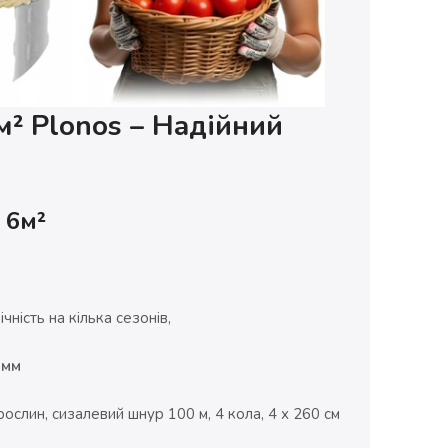
м² Plonos – Надійний
 6м²
чність на кілька сезонів,
 мм
ослин, сизалевий шнур 100 м, 4 кола, 4 х 260 см