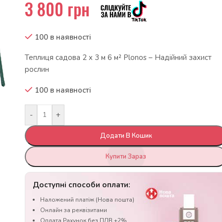
3 800
грн
100 в наявності
Теплиця садова 2 x 3 м 6 м² Plonos – Надійний захист
рослин
100 в наявності
-
+
Додати В Кошик
Купити Зараз
Доступні способи оплати:
Наложений платіж (Нова пошта)
Онлайн за реквізитами
Оплата Рахунок без ПДВ +2%