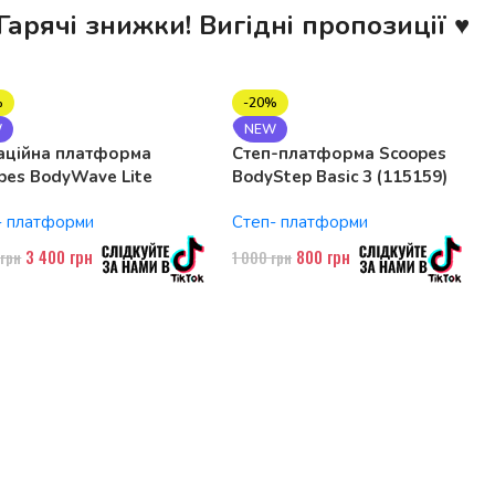
Гарячі знижки! Вигідні пропозиції ♥
%
-20%
W
NEW
аційна платформа
Степ-платформа Scoopes
pes BodyWave Lite
BodyStep Basic 3 (115159)
74 150W, Bluetooth
регульована, до 120 кг, 3
- платформи
Степ- платформи
рівні
3 400
грн
800
грн
0
грн
1 000
грн