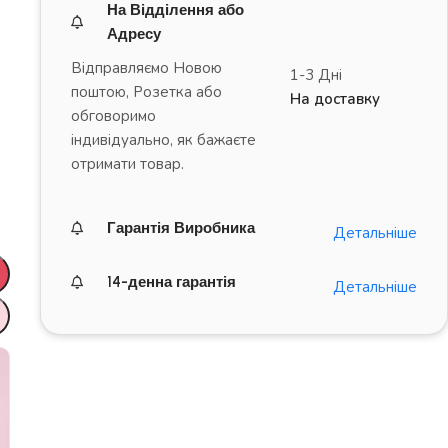
На Відділення або
Адресу
Відправляємо Новою
1-3 Дні
поштою, Розетка або
На доставку
обговоримо
індивідуально, як бажаєте
отримати товар.
Гарантія Виробника
Детальніше
14-денна гарантія
Детальніше
ДРАЙВ на повну!