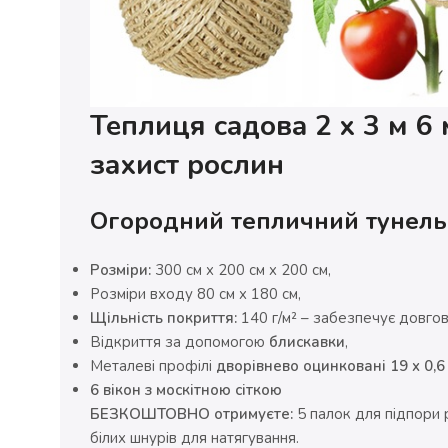
Теплиця садова 2 x 3 м 6 
захист рослин
Огородний тепличний тунель
Розміри:
300 см x 200 см x 200 см,
Розміри входу 80 см x 180 см,
Щільність покриття:
140 г/м² – забезпечує довгові
Відкриття за допомогою
блискавки
,
Металеві профілі
дворівнево оцинковані 19 x 0,6
6 вікон з москітною сіткою
БЕЗКОШТОВНО отримуєте:
5 палок для підпори р
білих шнурів для натягування.