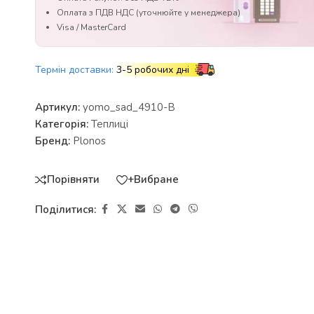
Оплата з ПДВ НДС (уточнюйте у менеджера)
Visa / MasterCard
Термін доставки:
3-5 робочих дні
Артикул:
yomo_sad_4910-B
Категорія:
Теплиці
Бренд:
Plonos
Порівняти
+Вибране
Поділитися: