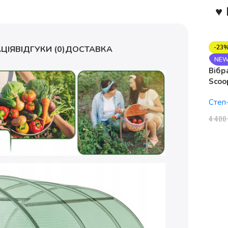
♥ 
-23
ЦІЯ
ВІДГУКИ (0)
ДОСТАВКА
NE
Вібр
Scoo
1150
Степ
4 40