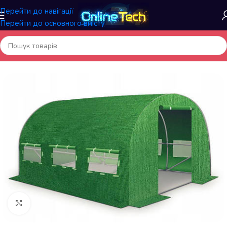
Перейти до навігації
Перейти до основного вмісту
Головна
/
Садові та вуличні товари
/
Теплиці
Натисніть, щоб збільшити