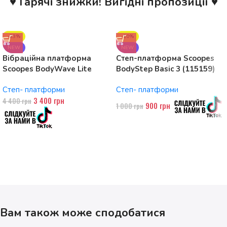
♥ Гарячі знижки! Вигідні пропозиції ♥
-23%
-10%
NEW
NEW
Вібраційна платформа
Степ-платформа Scoopes
Scoopes BodyWave Lite
BodyStep Basic 3 (115159)
115074 150W, Bluetooth
регульована, до 120 кг, 3
Степ- платформи
Степ- платформи
рівні
3 400
грн
4 400
грн
900
грн
1 000
грн
Вам також може сподобатися