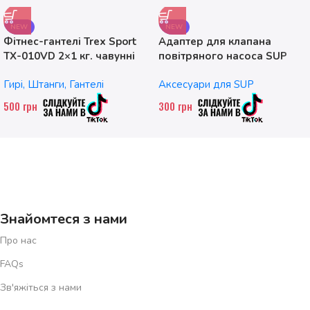
NEW
NEW
Фітнес-гантелі Trex Sport
Адаптер для клапана
TX-010VD 2×1 кг. чавунні
повітряного насоса SUP
без насадок
Гирі, Штанги, Гантелі
Аксесуари для SUP
500
грн
300
грн
Знайомтеся з нами
Про нас
FAQs
Зв'яжіться з нами