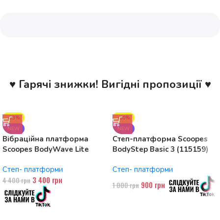
♥ Гарячі знижки! Вигідні пропозиції ♥
-23%
-10%
NEW
NEW
Вібраційна платформа
Степ-платформа Scoopes
Scoopes BodyWave Lite
BodyStep Basic 3 (115159)
115074 150W, Bluetooth
регульована, до 120 кг, 3
Степ- платформи
Степ- платформи
рівні
3 400
грн
4 400
грн
900
грн
1 000
грн