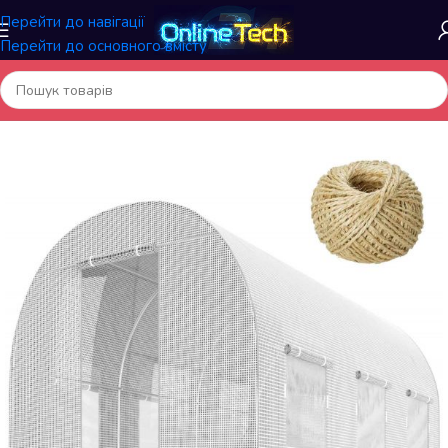
Перейти до навігації
Перейти до основного вмісту
Головна
/
Садові та вуличні товари
/
Теплиці