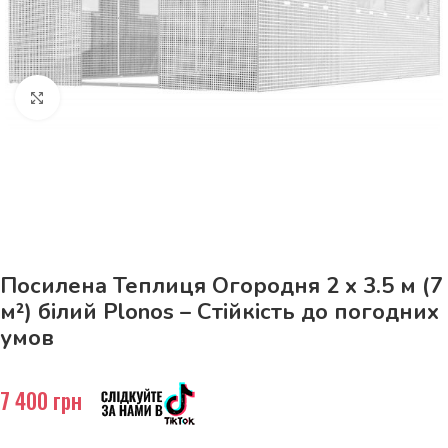
Натисніть, щоб збільшити
До 15кг доставка РОЗЕТКА за 129грн!
Посилена Теплиця Огородня 2 x 3.5 м (7
м²) білий Plonos – Стійкість до погодних
умов
7 400
грн