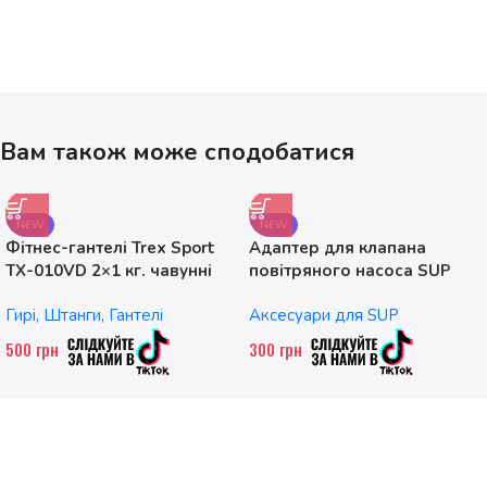
Вам також може сподобатися
NEW
NEW
Фітнес-гантелі Trex Sport
Адаптер для клапана
TX-010VD 2×1 кг. чавунні
повітряного насоса SUP
без насадок
Гирі, Штанги, Гантелі
Аксесуари для SUP
500
грн
300
грн