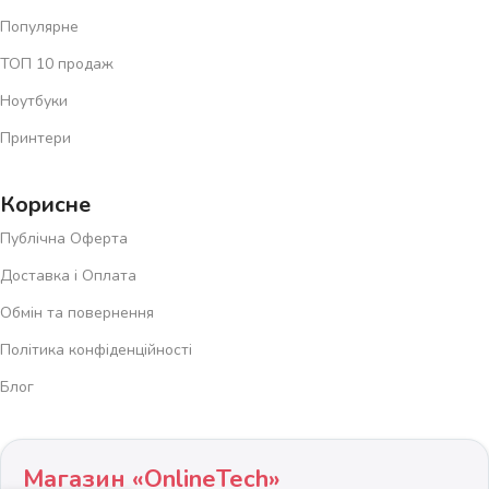
Замовляйте онлайн вже сьогодні
та відкрийте для себе
Популярне
новий рівень комфорту з магазином
«ОнлайнТЕХ»
!
ТОП 10 продаж
Ноутбуки
Принтери
Корисне
Публічна Оферта
Доставка і Оплата
Обмін та повернення
Політика конфіденційності
Блог
Магазин «OnlineTech»