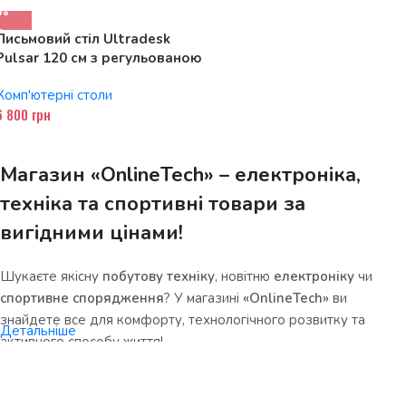
Письмовий стіл Ultradesk
Pulsar 120 см з регульованою
висотою, білий
Комп'ютерні столи
6 800
грн
Магазин «OnlineTech» – електроніка,
техніка та спортивні товари за
вигідними цінами!
Шукаєте якісну
побутову техніку
, новітню
електроніку
чи
спортивне спорядження
? У магазині
«OnlineTech»
ви
знайдете все для комфорту, технологічного розвитку та
Детальніше
активного способу життя!
Чому варто обрати нас?