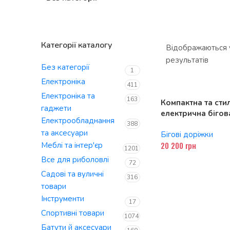
Категорії каталогу
Відображаються у
результатів
«Online
Без категорії
1
прода
Електроніка
411
Електроніка та
товарів
163
Компактна та сти
гаджети
електрична бігов
роздріб
Електрообладнання
Riwall Pro CHUDY
388
та аксесуари
Бігові доріжки
оптом
20 200
грн
Меблі та інтер'єр
1201
Все для риболовлі
72
Садові та вуличні
316
товари
Інструменти
17
Спортивні товари
1074
Батути й аксесуари