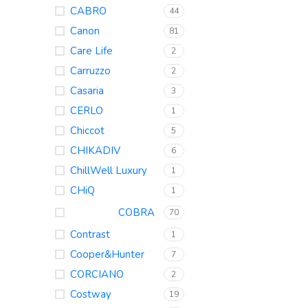
CABRO
44
Canon
81
Care Life
2
Carruzzo
2
Casaria
3
CERLO
1
Chiccot
5
CHIKADIV
6
ChillWell Luxury
1
CHiQ
1
COBRA
70
Contrast
1
Cooper&Hunter
7
CORCIANO
2
Costway
19