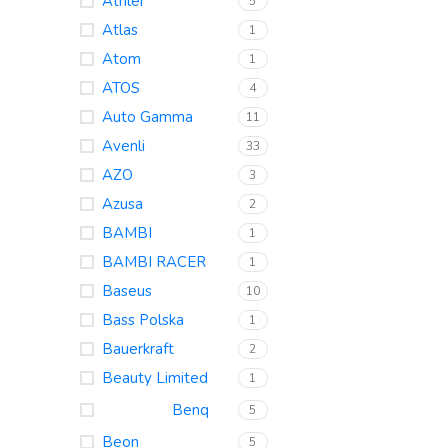
Athler
5
Atlas
1
Atom
1
ATOS
4
Auto Gamma
11
Avenli
33
AZO
3
Azusa
2
BAMBI
1
BAMBI RACER
1
Baseus
10
Bass Polska
1
Bauerkraft
2
Beauty Limited
1
Benq
5
Beon
5