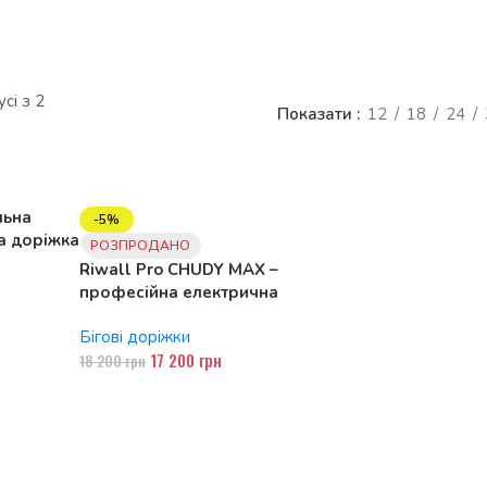
сі з 2
Показати
12
18
24
Tech» –
ж
 у
льна
-5%
а доріжка
РОЗПРОДАНО
 і
Riwall Pro CHUDY MAX –
професійна електрична
бігова доріжка для
Бігові доріжки
досягнення фітнес-цілей
17 200
грн
18 200
грн