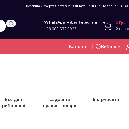
Публічна Оферта
Доставка І Оплата
Обмін Та Повернення
FA
WhatsApp Viber Telegram
0
Грн
0
товар
+38 068 632 0927
Каталог
Вибране
Все для
Садові та
Інструменти
риболовлі
вуличні товари