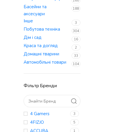
160
Басейни та
188
аксесуари
Інше
3
Побутова техніка
304
Дім і сад
16
Краса та догляд
2
Домашні тварини
33
Автомобільні товари
104
Фільтр Бренди
4 Gamers
3
4FIZJO
5
ACCURA
1