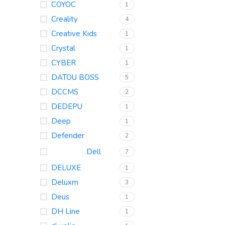
COYOC
1
Creality
4
Creative Kids
1
Crystal
1
CYBER
1
DATOU BOSS
5
DCCMS
2
DEDEPU
1
Deep
1
Defender
2
Dell
7
DELUXE
1
Deluxm
3
Deus
1
DH Line
1