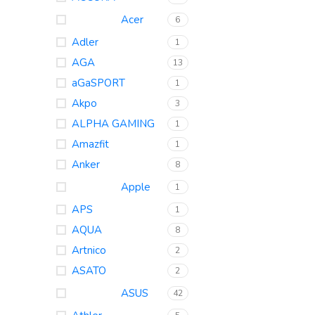
Acer
6
Adler
1
AGA
13
aGaSPORT
1
Akpo
3
ALPHA GAMING
1
Amazfit
1
Anker
8
Apple
1
APS
1
AQUA
8
Artnico
2
ASATO
2
ASUS
42