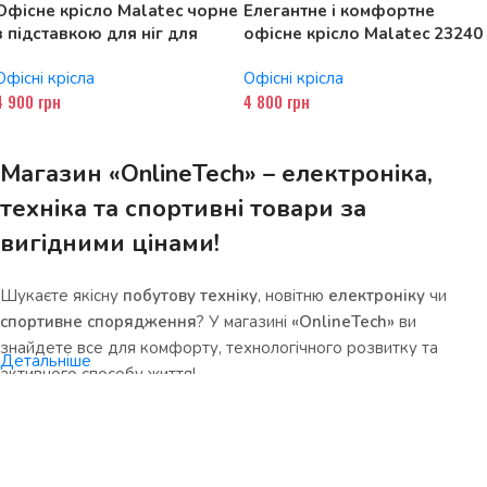
Офісне крісло Malatec чорне
Елегантне і комфортне
з підставкою для ніг для
офісне крісло Malatec 23240
комфорту та продуктивності
екошкіра для вашого
Офісні крісла
Офісні крісла
робочого місця
4 900
грн
4 800
грн
Магазин «OnlineTech» – електроніка,
техніка та спортивні товари за
вигідними цінами!
Шукаєте якісну
побутову техніку
, новітню
електроніку
чи
спортивне спорядження
? У магазині
«OnlineTech»
ви
знайдете все для комфорту, технологічного розвитку та
Детальніше
активного способу життя!
Чому варто обрати нас?
•
Величезний асортимент
– смартфони, ноутбуки, кухонна