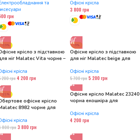
Електрообладнання та
Офісні крісла
3 800
грн
аксесуари
600
грн
-19%
-9%
Офісне крісло з підставкою
Офісне крісло з підставкою
для ніг Malatec Vita чорне –
для ніг Malatec beige для
Елегантність та комфорт
вашого робочого місця
Офісні крісла
Офісні крісла
4 200
грн
5 200
грн
5 200
грн
5 700
грн
Офісне крісло Malatec 23240
-21%
чорна екошкіра для
Обертове офісне крісло
продуктивної роботи
Malatec 8982 чорне для
Офісні крісла
комфорту і зручності
4 200
грн
Офісні крісла
3 800
грн
4 800
грн