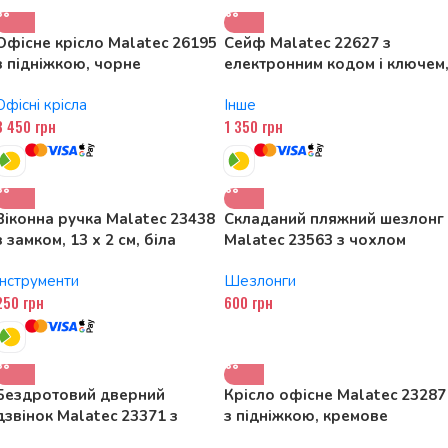
Офісне крісло Malatec 26195
Сейф Malatec 22627 з
з підніжкою, чорне
електронним кодом і ключем
10 л
Офісні крісла
Інше
3 450
грн
1 350
грн
Віконна ручка Malatec 23438
Складаний пляжний шезлонг
з замком, 13 x 2 см, біла
Malatec 23563 з чохлом
Інструменти
Шезлонги
250
грн
600
грн
Бездротовий дверний
Крісло офісне Malatec 23287
дзвінок Malatec 23371 з
з підніжкою, кремове
водонепроникною кнопкою