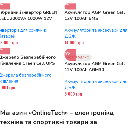
Гібридний інвертор GREEN
Акумулятор AGM Green Cell
CELL 2000VA 1000W 12V
12V 100Ah BMS
MPPT INVSOL01
(LFPGC12V100AH)
Інвертори для сонячних
Акумулятори та аксесуари для
батарей
ДБЖ
13 000
грн
14 000
грн
Джерело Безперебійного
РОЗПРОДАНО
Живлення Green Cell UPS
Акумулятор AGM Green Cell
1500VA 900W (UPS04) –
12V 100Ah AGM30
Джерела безперебійного
Надійний Захист Відключень
живлення
Акумулятори та аксесуари для
7 901
грн
ДБЖ
8 000
грн
Магазин «OnlineTech» – електроніка,
техніка та спортивні товари за