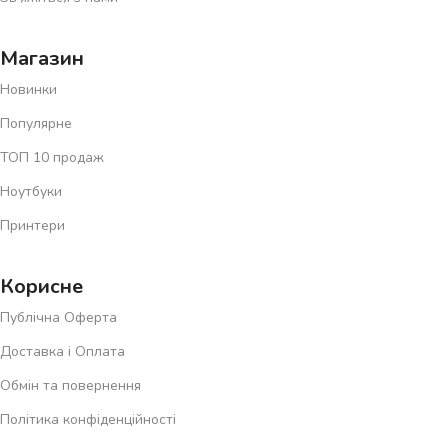
зробити правильний вибір.
Магазин
Обирайте інновації, комфорт і стиль
Новинки
Оснащуйте свій дім сучасною технікою, залишайтеся в тренді з
Популярне
топовими гаджетами
та вдосконалюйте свій спортзал із
професійним спорядженням.
ТОП 10 продаж
Ноутбуки
Замовляйте онлайн вже сьогодні
та відкрийте для себе
новий рівень комфорту з магазином
«ОнлайнТЕХ»
!
Принтери
Корисне
Публічна Оферта
Доставка і Оплата
Обмін та повернення
Політика конфіденційності