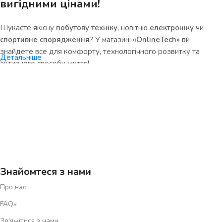
вигідними цінами!
Шукаєте якісну
побутову техніку
, новітню
електроніку
чи
спортивне спорядження
? У магазині
«OnlineTech»
ви
знайдете все для комфорту, технологічного розвитку та
Детальніше
активного способу життя!
Чому варто обрати нас?
•
Величезний асортимент
– смартфони, ноутбуки, кухонна
техніка, смарт-гаджети, фітнес-обладнання та товари для
спорту.
•
Вигідні ціни
– акційні пропозиції на
електроніку
,
побутову
техніку
та аксесуари.
•
Зручна доставка
– отримуйте свої замовлення швидко та
Знайомтеся з нами
безпечно.
Про нас
• Гарантія якості
– тільки сертифіковані товари від
FAQs
перевірених виробників.
•
Професійна підтримка
– наші консультанти допоможуть
Зв'яжіться з нами